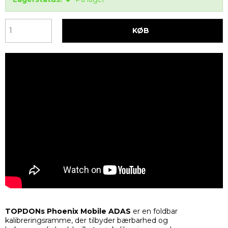
KØB
TOPDONs ​​Phoenix Mobile ADAS
er en foldbar
kalibreringsramme, der tilbyder bærbarhed og