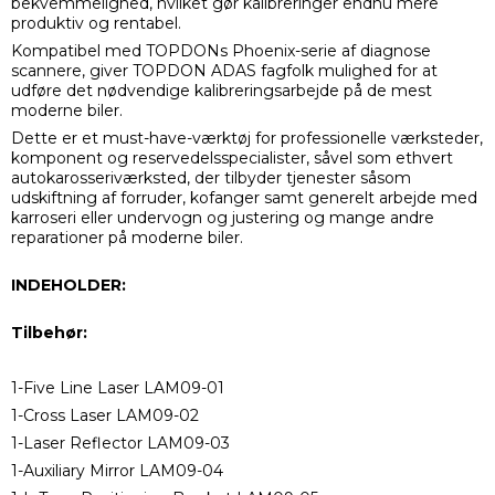
bekvemmelighed, hvilket gør kalibreringer endnu mere
produktiv og rentabel.
Kompatibel med TOPDONs ​​Phoenix-serie af diagnose
scannere, giver TOPDON ADAS fagfolk mulighed for at
udføre det nødvendige kalibreringsarbejde på de mest
moderne biler.
Dette er et must-have-værktøj for professionelle værksteder,
komponent og reservedelsspecialister, såvel som ethvert
autokarosseriværksted, der tilbyder tjenester såsom
udskiftning af forruder, kofanger samt generelt arbejde med
karroseri eller undervogn og justering og mange andre
reparationer på moderne biler.
INDEHOLDER:
Tilbehør:
1-Five Line Laser LAM09-01
1-Cross Laser LAM09-02
1-Laser Reflector LAM09-03
1-Auxiliary Mirror LAM09-04