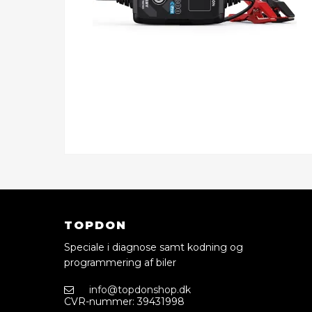
TOPDON
Speciale i diagnose samt kodning og
programmering af biler
info@topdonshop.dk
CVR-nummer
:
39431998