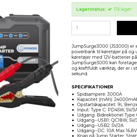
Lagerstatus:
På lager
JumpSurge3000 (JS3000) er e
powerbank til køretøjer på og
køretøjer med 12V-batterier på
JumpSurge3000 kan foretage 45
og kraftfuldt værktøj, der er i st
sekund.
SPECIFIKATIONER
Spidsampere: 3000A
Kapacitet (mAh): 24000mA
Opstartskapacitet: 9L Benzin
Input: Type C: PD45W, 5V/3A
Udgang: Bidirektionel Type 
Udgang--USB1: QC18W, 5V/3A
Udgang--USB2: 5V/2A
Udgang--DC: 10A Max 16,8V
Knap på Jump Starter: Str