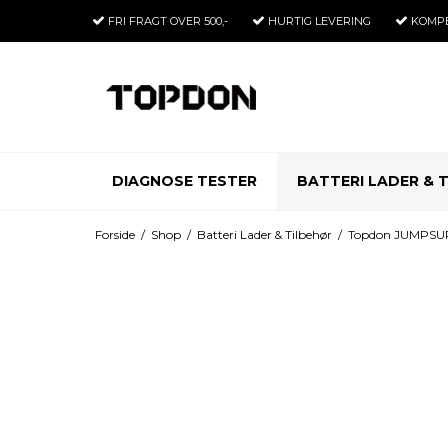
FRI FRAGT
OVER 500,-
HURTIG LEVERING
KOMP
DIAGNOSE TESTER
BATTERI LADER & 
Forside
/
Shop
/
Batteri Lader & Tilbehør
/
Topdon JUMPS