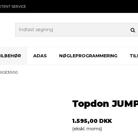
ETENT
SERVICE
TILBEHØR
ADAS
NØGLEPROGRAMMERING
TI
URGE3000
Topdon JUM
1.595,00 DKK
(ekskl. moms)