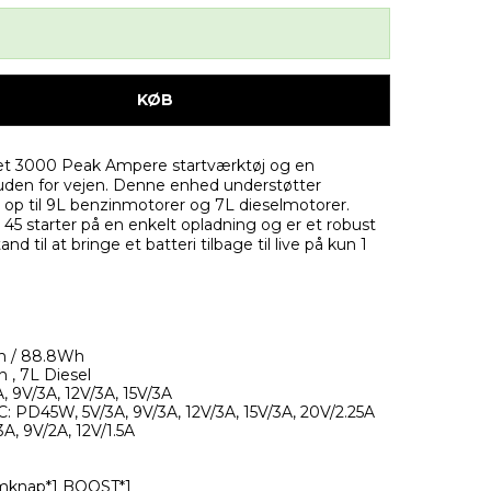
KØB
t 3000 Peak Ampere startværktøj og en
 uden for vejen. Denne enhed understøtter
 op til 9L benzinmotorer og 7L dieselmotorer.
 starter på en enkelt opladning og er et robust
and til at bringe et batteri tilbage til live på kun 1
h / 88.8Wh
 , 7L Diesel
, 9V/3A, 12V/3A, 15V/3A
C: PD45W, 5V/3A, 9V/3A, 12V/3A, 15V/3A, 20V/2.25A
, 9V/2A, 12V/1.5A
ømknap*1 BOOST*1